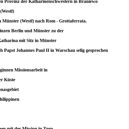
ovinz der Katharinenschwestern in Braniewo
Westf)
ünster (Westf) nach Rom - Grottaferrata.
n Berlin und Münster zu der
ina mit Sitz in Münster
 Papst Johannes Paul II in Warschau selig gesprochen
ginnen Missionsarbeit in
er Küste
asgebiet
ilippinen
mit der Mission in Togo,