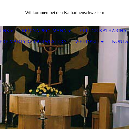
Willkommen bei den Katharinenschwestern
 UNS
REGINA PROTMANN
HEILIGE KATHARINA
ERE MÄRTYRERSCHWESTERN
WELTWEIT
KONTA