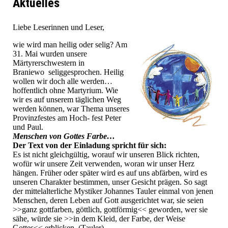
Aktuelles
Liebe Leserinnen und Leser,
wie wird man heilig oder selig? Am
31. Mai wurden unsere
Märtyrerschwestern in
Braniewo seliggesprochen. Heilig
wollen wir doch alle werden…
hoffentlich ohne Martyrium. Wie
wir es auf unserem täglichen Weg
werden können, war Thema unseres
Provinzfestes am Hoch- fest Peter
und Paul.
Menschen von Gottes Farbe…
Der Text von der Einladung spricht für sich:
Es ist nicht gleichgültig, worauf wir unseren Blick richten,
wofür wir unsere Zeit verwenden, woran wir unser Herz
hängen. Früher oder später wird es auf uns abfärben, wird es
unseren Charakter bestimmen, unser Gesicht prägen. So sagt
der mittelalterliche Mystiker Johannes Tauler einmal von jenen
Menschen, deren Leben auf Gott ausgerichtet war, sie seien
>>ganz gottfarben, göttlich, gottförmig<< geworden, wer sie
sähe, würde sie >>in dem Kleid, der Farbe, der Weise
Gottes<< erblicken. (Tauler)