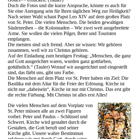
Duch die Fotos und die kurze Ansprache, könnte es auch für
Sie eine Anregung sein für Ihren täglichen Weg zur Heiligkeit?
Nach seiner Wahl schaut Papst Leo XIV auf dem großen Platz
von St. Peter. Die vielen Menschen. Die beiden gewaltigen
Säulenreihen – die Kolonnaden – Wie zwei weit ausgebreitete
Arme. Sie wollen die vielen Pilger, Beter und Touristen
empfangen.
Die meisten sind sich fremd. Aber sie wissen: Wir gehören
zusammen, weil wir zu Christus gehören.
Auf der Einladung zum heutigen Festtag: „Menschen, die ganz
auf Gott ausgerichtet waren, wurden ganz gottfarben,
gottähnlich.“ (Tauler) Worauf wir ausgerichtet und eingestellt
sind, das färbt uns, gibt uns Farbe.
Die Menschen auf dem Platz vor St. Peter haben ein Ziel: Die
Basilika mit dem Altar für die Feier der Erlösung. Kirche ist
nicht nur „dabeisein“, Kirche ist nur mit Christus. Das erst gibt
die rechte Färbung. Mit Christus ist alles erst Alles!
Die vielen Menschen auf dem Vorplatz von
St. Peter müssen alle an zwei Figuren
vorbei: Peter und Paulus – Schlüssel und
Schwert. Kirche wird gestaltet durch die
Gestalten, die Gott beruft und seiner
Kirche gibt. Unsere wahre Bestimmun
erfahren wir erst durch Gott, durch seine